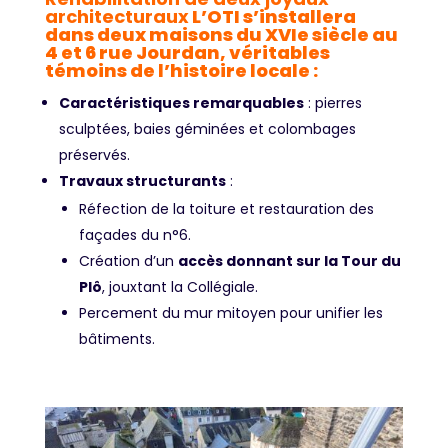
architecturaux
L’OTI s’installera
dans deux maisons du XVIe siècle au
4 et 6 rue Jourdan, véritables
témoins de l’histoire locale :
Caractéristiques remarquables
: pierres
sculptées, baies géminées et colombages
préservés.
Travaux structurants
:
Réfection de la toiture et restauration des
façades du n°6.
Création d’un
accès donnant sur la Tour du
Plô
, jouxtant la Collégiale.
Percement du mur mitoyen pour unifier les
bâtiments.