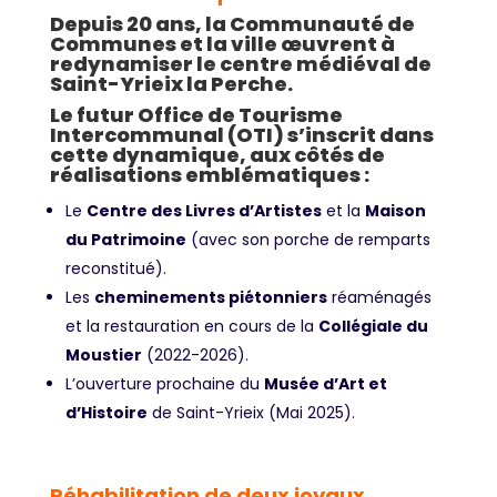
Depuis 20 ans, la Communauté de
Communes et la ville œuvrent à
redynamiser le centre médiéval de
Saint-Yrieix la Perche.
Le futur Office de Tourisme
Intercommunal (OTI) s’inscrit dans
cette dynamique, aux côtés de
réalisations emblématiques :
Le
Centre des Livres d’Artistes
et la
Maison
du Patrimoine
(avec son porche de remparts
reconstitué).
Les
cheminements piétonniers
réaménagés
et la restauration en cours de la
Collégiale du
Moustier
(2022-2026).
L’ouverture prochaine du
Musée d’Art et
d’Histoire
de Saint-Yrieix
(Mai 2025).
Réhabilitation de deux joyaux