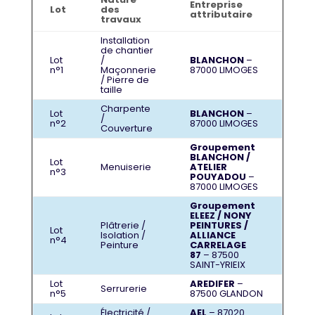
Entreprise
Lot
des
attributaire
travaux
Installation
de chantier
Lot
/
BLANCHON
–
n°1
Maçonnerie
87000 LIMOGES
/ Pierre de
taille
Charpente
Lot
BLANCHON
–
/
n°2
87000 LIMOGES
Couverture
Groupement
BLANCHON /
Lot
Menuiserie
ATELIER
n°3
POUYADOU
–
87000 LIMOGES
Groupement
ELEEZ / NONY
Plâtrerie /
PEINTURES /
Lot
Isolation /
ALLIANCE
n°4
Peinture
CARRELAGE
87
– 87500
SAINT-YRIEIX
Lot
AREDIFER
–
Serrurerie
n°5
87500 GLANDON
Électricité /
AEL
– 87020