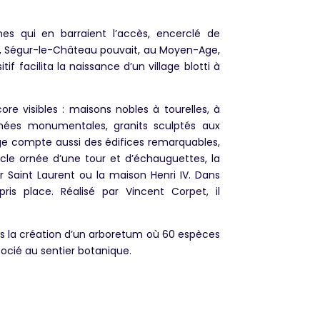
es qui en barraient l’accès, encerclé de
es, Ségur-le-Château pouvait, au Moyen-Age,
if facilita la naissance d’un village blotti à
ore visibles : maisons nobles à tourelles, à
inées monumentales, granits sculptés aux
lage compte aussi des édifices remarquables,
e ornée d’une tour et d’échauguettes, la
ur Saint Laurent ou la maison Henri IV. Dans
pris place. Réalisé par Vincent Corpet, il
s la création d’un arboretum où 60 espèces
socié au sentier botanique.